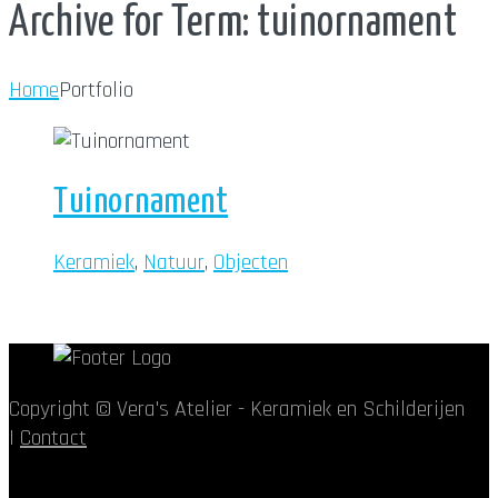
Archive for Term: tuinornament
Home
Portfolio
Tuinornament
Keramiek
,
Natuur
,
Objecten
Copyright © Vera's Atelier - Keramiek en Schilderijen
|
Contact